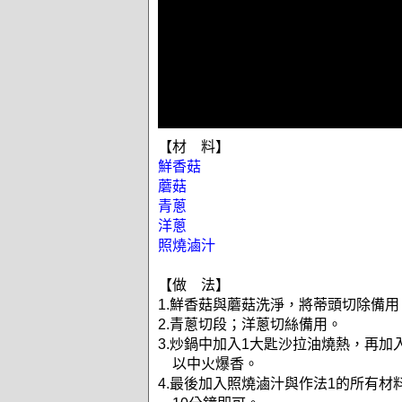
【材 料】
鮮香菇
蘑菇
青蔥
洋蔥
照燒滷汁
【做 法】
1.鮮香菇與蘑菇洗淨，將蒂頭切除備用
2.青蔥切段；洋蔥切絲備用。
3.炒鍋中加入1大匙沙拉油燒熱，再加
以中火爆香。
4.最後加入照燒滷汁與作法1的所有材