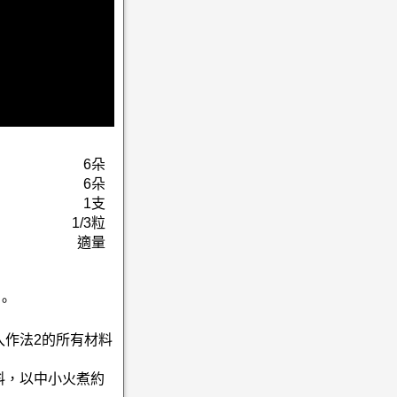
6朵
6朵
1支
1/3粒
適量
。
入作法2的所有材料
料，以中小火煮約