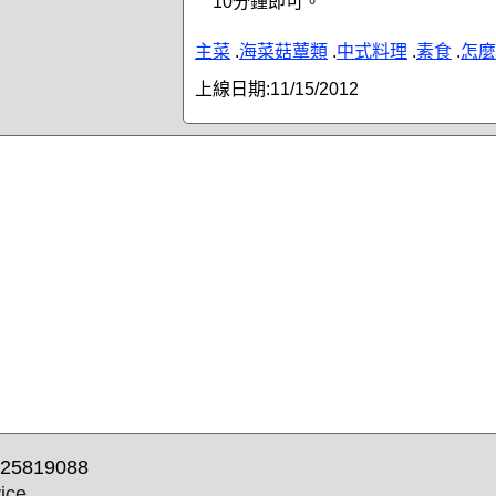
10分鐘即可。
主菜
.
海菜菇蕈類
.
中式料理
.
素食
.
怎麼
上線日期:
11/15/2012
25819088
ice