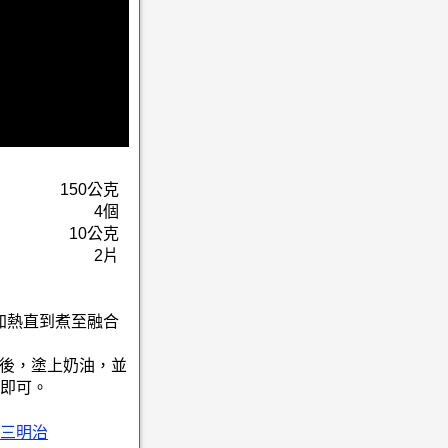
150公克
4個
10公克
2片
，加熱直到煮至融合
色後，塗上奶油，並
即可。
三明治