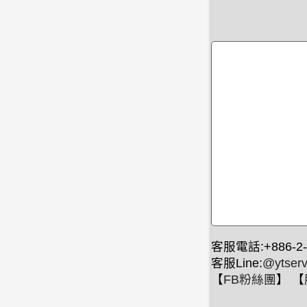
客服電話:+886-2-
客服Line:
@ytserv
【
FB粉絲團
】 【