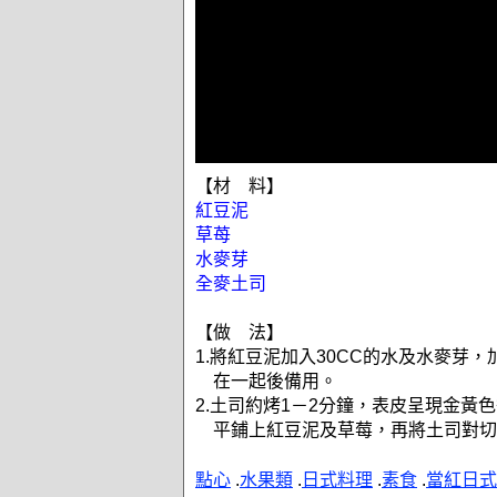
【材 料】
紅豆泥
草苺
水麥芽
全麥土司
【做 法】
1.將紅豆泥加入30CC的水及水麥芽
在一起後備用。
2.土司約烤1－2分鐘，表皮呈現金黃
平鋪上紅豆泥及草莓，再將土司對切
點心
.
水果類
.
日式料理
.
素食
.
當紅日式