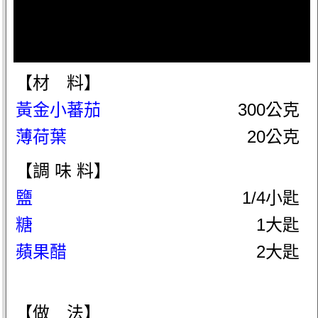
【材 料】
黃金小蕃茄
300公克
薄荷葉
20公克
【調 味 料】
鹽
1/4小匙
糖
1大匙
蘋果醋
2大匙
【做 法】