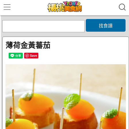
找食譜
薄荷金黃蕃茄
Save