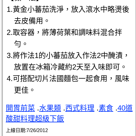
1.黃金小蕃茄洗淨，放入滾水中略燙後
去皮備用。
2.取容器，將薄荷葉和調味料混合拌
勻。
3.將作法1的小蕃茄放入作法2中醃漬，
放置在冰箱冷藏約2天至入味即可。
4.可搭配切片法國麵包一起食用，風味
更佳。
開胃前菜
.
水果類
.
西式料理
.
素食
.
40道
酸甜料理超級下飯
上線日期:
7/26/2012