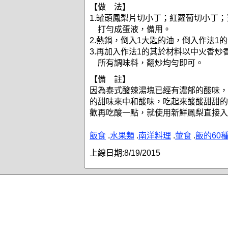
【做 法】
1.罐頭鳳梨片切小丁；紅蘿蔔切小丁
打勻成蛋液，備用。
2.熱鍋，倒入1大匙的油，倒入作法1
3.再加入作法1的其於材料以中火香炒
所有調味料，翻炒均勻即可。
【備 註】
因為泰式酸辣湯塊已經有濃郁的酸味，
的甜味來中和酸味，吃起來酸酸甜甜的
歡再吃酸一點，就使用新鮮鳳梨直接入
飯食
.
水果類
.
南洋料理
.
葷食
.
飯的60
上線日期:
8/19/2015