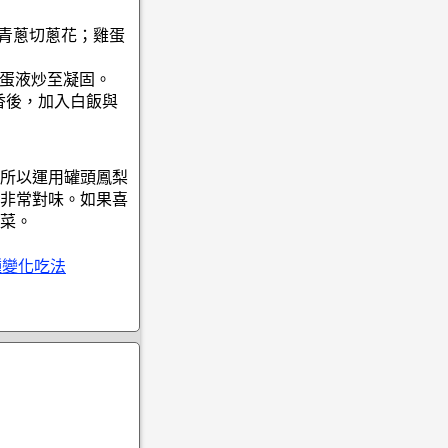
；青蔥切蔥花；雞蛋
的蛋液炒至凝固。
香後，加入白飯與
所以運用罐頭鳳梨
非常對味。如果喜
菜。
種變化吃法