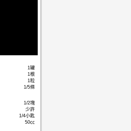
1罐
1根
1粒
1/5條
1/2塊
少許
1/4小匙
50㏄