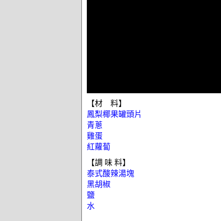
【材 料】
鳳梨椰果罐頭片
青蔥
雞蛋
紅蘿蔔
【調 味 料】
泰式酸辣湯塊
黑胡椒
鹽
水