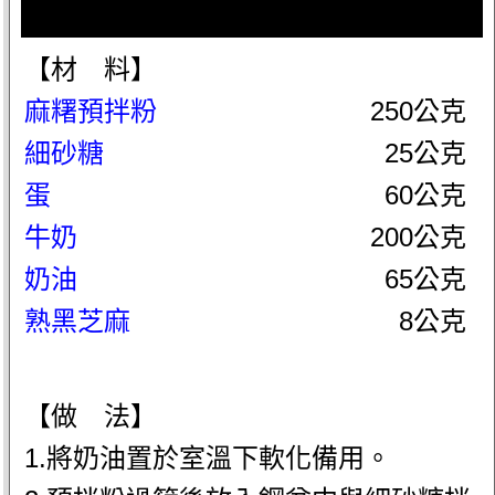
【材 料】
麻糬預拌粉
250公克
細砂糖
25公克
蛋
60公克
牛奶
200公克
奶油
65公克
熟黑芝麻
8公克
【做 法】
1.將奶油置於室溫下軟化備用。