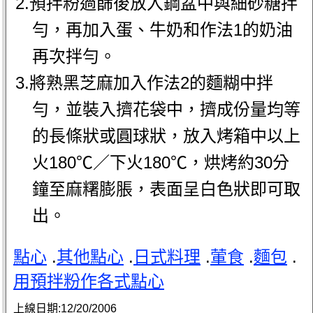
2.預拌粉過篩後放入鋼盆中與細砂糖拌
勻，再加入蛋、牛奶和作法1的奶油
再次拌勻。
3.將熟黑芝麻加入作法2的麵糊中拌
勻，並裝入擠花袋中，擠成份量均等
的長條狀或圓球狀，放入烤箱中以上
火180℃／下火180℃，烘烤約30分
鐘至麻糬膨脹，表面呈白色狀即可取
出。
點心
.
其他點心
.
日式料理
.
葷食
.
麵包
.
用預拌粉作各式點心
上線日期:
12/20/2006