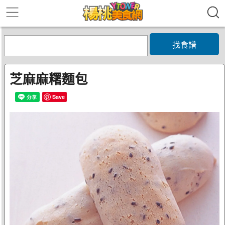
找食譜
芝麻麻糬麵包
Save