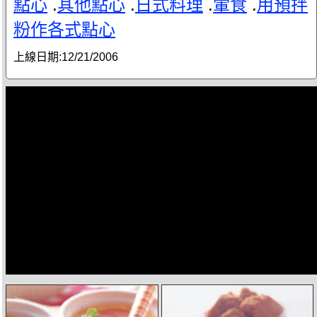
點心
.
其他點心
.
日式料理
.
葷食
.
用預拌
粉作各式點心
上線日期:
12/21/2006