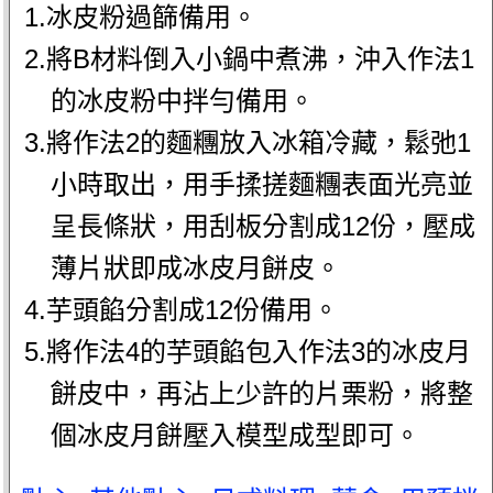
1.冰皮粉過篩備用。
2.將B材料倒入小鍋中煮沸，沖入作法1
的冰皮粉中拌勻備用。
3.將作法2的麵糰放入冰箱冷藏，鬆弛1
小時取出，用手揉搓麵糰表面光亮並
呈長條狀，用刮板分割成12份，壓成
薄片狀即成冰皮月餅皮。
4.芋頭餡分割成12份備用。
5.將作法4的芋頭餡包入作法3的冰皮月
餅皮中，再沾上少許的片栗粉，將整
個冰皮月餅壓入模型成型即可。