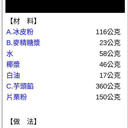
【材 料】
A.冰皮粉
116公克
B.麥精糖漿
23公克
水
58公克
椰漿
46公克
白油
17公克
C.芋頭餡
360公克
片栗粉
150公克
【做 法】