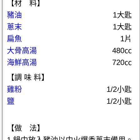
【材 料】
豬油
1大匙
蔥末
1大匙
扁魚
1片
大骨高湯
480㏄
海鮮高湯
720㏄
【調 味 料】
雞粉
1/2小匙
鹽
1/2小匙
【做 法】
1.鍋中放入豬油以中火爆香蔥末備用。