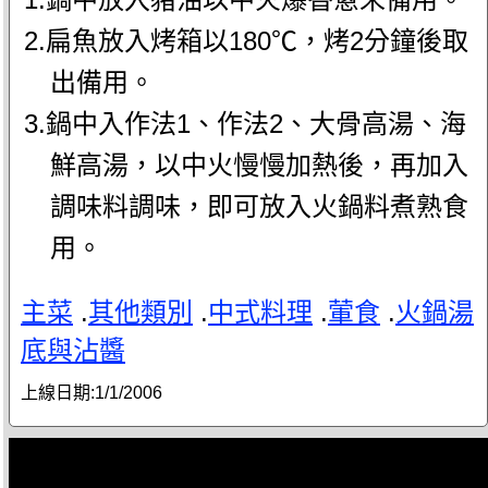
2.扁魚放入烤箱以180℃，烤2分鐘後取
出備用。
3.鍋中入作法1、作法2、大骨高湯、海
鮮高湯，以中火慢慢加熱後，再加入
調味料調味，即可放入火鍋料煮熟食
用。
主菜
.
其他類別
.
中式料理
.
葷食
.
火鍋湯
底與沾醬
上線日期:
1/1/2006