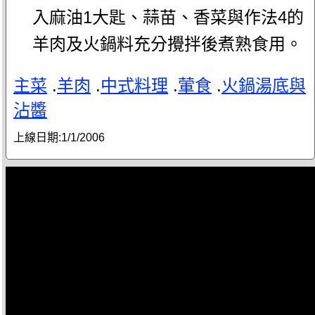
入麻油1大匙、蒜苗、香菜與作法4的
羊肉及火鍋料充分攪拌後煮熟食用。
主菜
.
羊肉
.
中式料理
.
葷食
.
火鍋湯底與
沾醬
上線日期:
1/1/2006