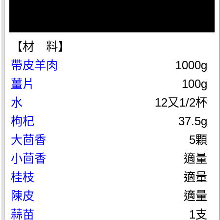
【材 料】
帶皮羊肉
1000g
薑片
100g
水
12又1/2杯
枸杞
37.5g
大茴香
5顆
小茴香
適量
桂枝
適量
陳皮
適量
蒜苗
1支