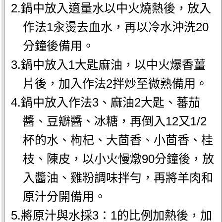
2.鍋中放入適量水以中火燒熱後，放入
作法1汆燙去血水，再以冷水沖洗20
分鐘後備用。
3.鍋中放入1大匙麻油，以中火爆香薑
片後，加入作法2拌炒至微熟備用。
4.鍋中放入作法3、麻油2大匙、蕃茄
醬、豆瓣醬、冰糖，再倒入12又1/2
杯的水、枸杞、大茴香、小茴香、桂
枝、陳皮，以小火慢燉90分鐘後，放
入醬油、雞粉調味拌勻，再將羊肉和
原汁分開備用。
5.將原汁與水採3：1的比例加熱後，加