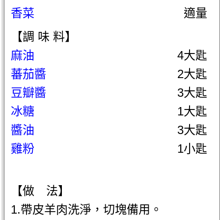
香菜
適量
【調 味 料】
麻油
4大匙
蕃茄醬
2大匙
豆瓣醬
3大匙
冰糖
1大匙
醬油
3大匙
雞粉
1小匙
【做 法】
1.帶皮羊肉洗淨，切塊備用。