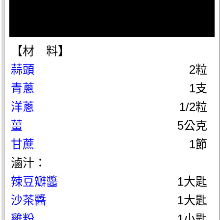
【材 料】
蒜頭
2粒
青蔥
1支
洋蔥
1/2粒
薑
5公克
甘蔗
1節
滷汁：
辣豆瓣醬
1大匙
沙茶醬
1大匙
雞粉
1小匙