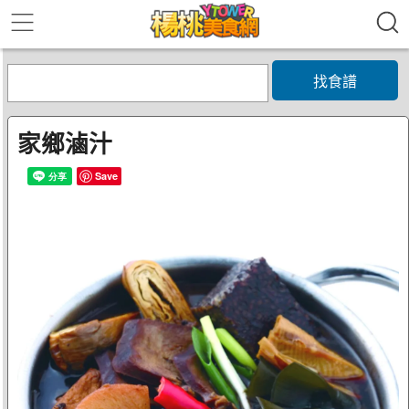
找食譜
家鄉滷汁
Save