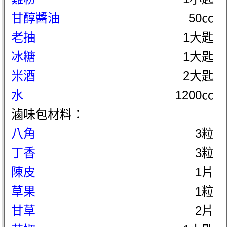
甘醇醬油
50㏄
老抽
1大匙
冰糖
1大匙
米酒
2大匙
水
1200㏄
滷味包材料：
八角
3粒
丁香
3粒
陳皮
1片
草果
1粒
甘草
2片