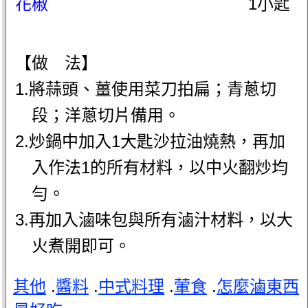
花椒
1小匙
【做 法】
1.將蒜頭、薑使用菜刀拍扁；青蔥切
段；洋蔥切片備用。
2.炒鍋中加入1大匙沙拉油燒熱，再加
入作法1的所有材料，以中火翻炒均
勻。
3.再加入滷味包與所有滷汁材料，以大
火煮開即可。
其他
.
醬料
.
中式料理
.
葷食
.
怎麼滷東西