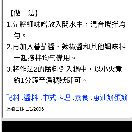
【做 法】
1.先將細味噌放入開水中，混合攪拌均
勻。
2.再加入蕃茄醬、辣椒醬和其他調味料
一起攪拌均勻備用。
3.將作法2的醬料倒入鍋中，以小火煮
約1分鐘至濃稠狀即可。
配料
.
醬料
.
中式料理
.
素食
.
蔥油餅蛋餅
上線日期:
1/1/2006