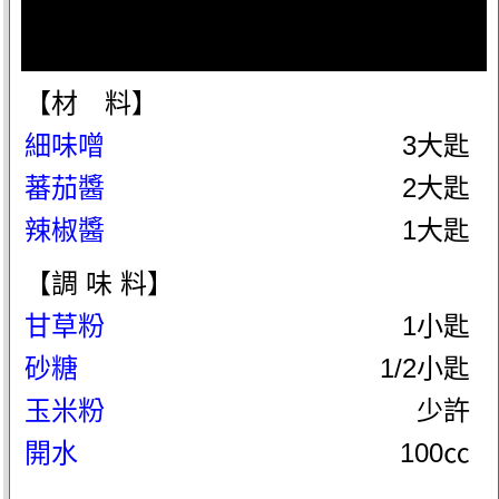
【材 料】
細味噌
3大匙
蕃茄醬
2大匙
辣椒醬
1大匙
【調 味 料】
甘草粉
1小匙
砂糖
1/2小匙
玉米粉
少許
開水
100㏄