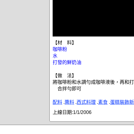
【材 料】
咖啡粉
水
打發的鮮奶油
【做 法】
將咖啡粉和水調勻成咖啡液後，再和打
合拌勻即可
配料
.
醬料
.
西式料理
.
素食
.
蛋糕裝飾新
上線日期:
1/1/2006