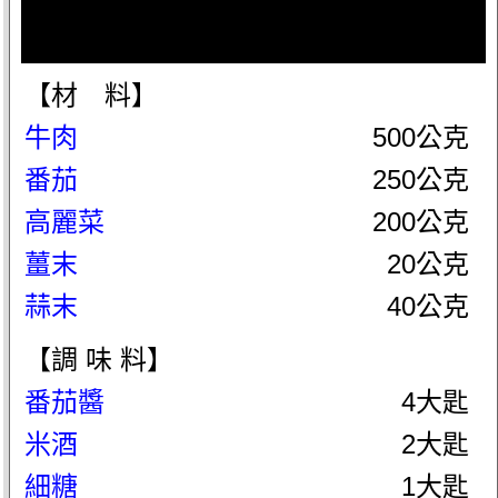
【材 料】
牛肉
500公克
番茄
250公克
高麗菜
200公克
薑末
20公克
蒜末
40公克
【調 味 料】
番茄醬
4大匙
米酒
2大匙
細糖
1大匙