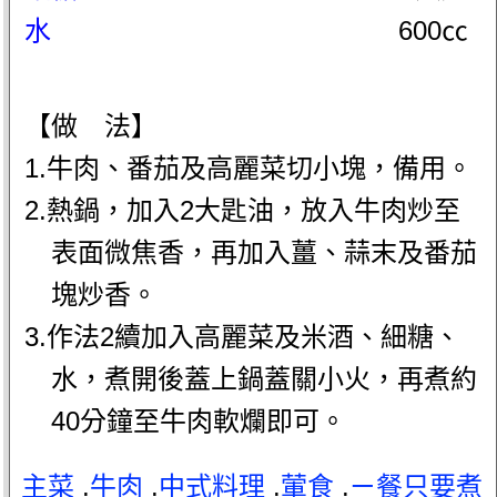
水
600㏄
【做 法】
1.牛肉、番茄及高麗菜切小塊，備用。
2.熱鍋，加入2大匙油，放入牛肉炒至
表面微焦香，再加入薑、蒜末及番茄
塊炒香。
3.作法2續加入高麗菜及米酒、細糖、
水，煮開後蓋上鍋蓋關小火，再煮約
40分鐘至牛肉軟爛即可。
主菜
.
牛肉
.
中式料理
.
葷食
.
ㄧ餐只要煮