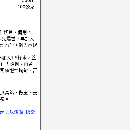
550㏄
100公克
蒜仁切片，備用。
料先爆香，再加入
炒均勻，倒入電鍋
加入1.5杯水，蓋
蝦仁與蛤蜊，再蓋
司絲攪拌均勻，青
瓜易熟，帶皮下去
養。
超美味燉飯
.
快樂