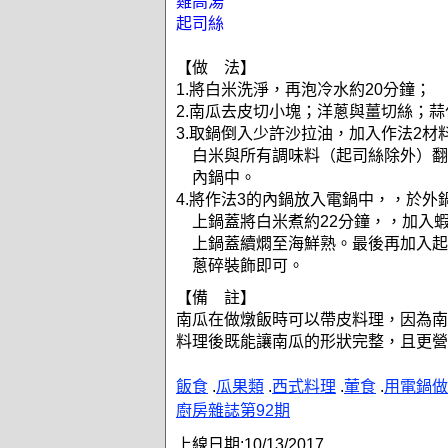
雞高湯
起司絲
【做 法】
1.將白米洗淨，再泡冷水約20分鐘；
2.南瓜去皮切小塊；洋蔥與薑切絲；
3.取鍋倒入少許沙拉油，加入作法2材
白米與所有調味料（起司絲除外）翻
內鍋中。
4.將作法3的內鍋放入電鍋中，，於外鍋
上鍋蓋將白米煮約22分鐘，，加入
上鍋蓋續燜至海鮮熟。最後再加入起
蔥碎裝飾即可。
【備 註】
南瓜在做燉飯時可以帶皮料理，因為南
料理後既能讓南瓜的形狀完整，且更營
飯食
.
瓜果類
.
西式料理
.
葷食
.
用電鍋做
廚房雜誌第92期
上線日期:
10/13/2017