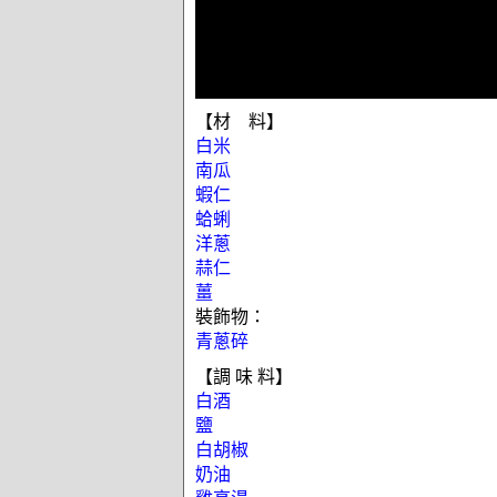
【材 料】
白米
南瓜
蝦仁
蛤蜊
洋蔥
蒜仁
薑
裝飾物：
青蔥碎
【調 味 料】
白酒
鹽
白胡椒
奶油