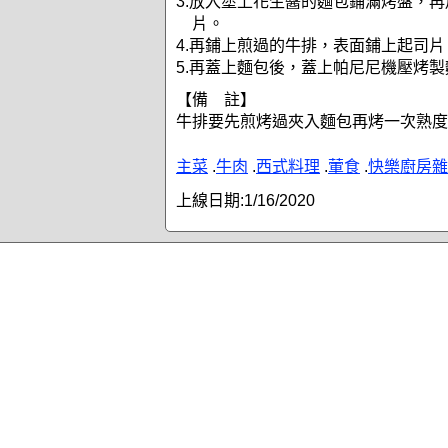
3.放入塗上花生醬的麵包鋪滿烤盤，
片。
4.再鋪上煎過的牛排，表面鋪上起司片
5.再蓋上麵包後，蓋上帕尼尼機壓烤
【備 註】
牛排要先煎烤過夾入麵包再烤一次熟度
主菜
.
牛肉
.
西式料理
.
葷食
.
快樂廚房雜
上線日期:
1/16/2020