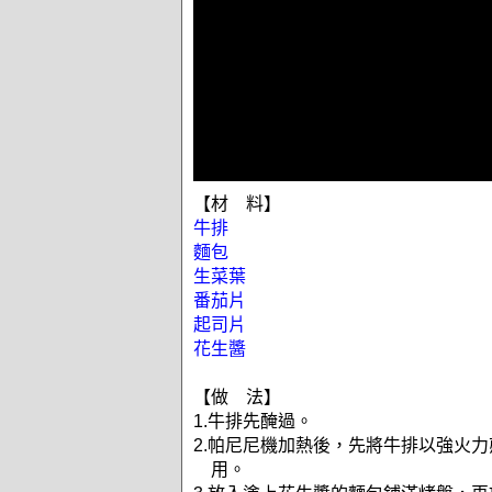
【材 料】
牛排
麵包
生菜葉
番茄片
起司片
花生醬
【做 法】
1.牛排先醃過。
2.帕尼尼機加熱後，先將牛排以強火
用。