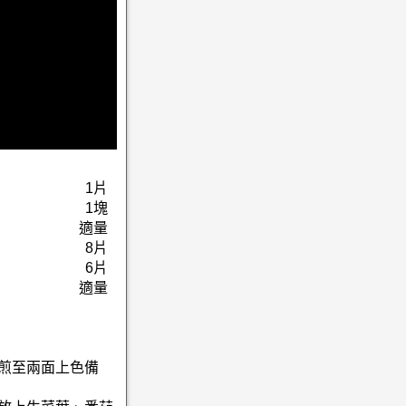
1片
1塊
適量
8片
6片
適量
力煎至兩面上色備