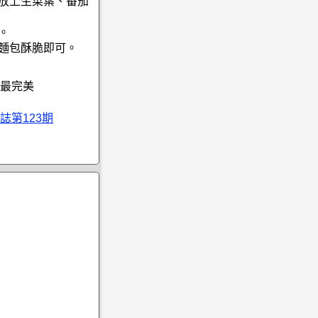
再放上生菜葉、番茄
。
製麵包酥脆即可。
最完美
誌第123期