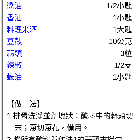
醬油
1/2小匙
香油
1小匙
料理米酒
1大匙
豆鼓
10公克
蒜頭
3粒
辣椒
1/2支
蠔油
1小匙
【做 法】
1.排骨洗淨並剁塊狀；醃料中的蒜頭切
末；蔥切蔥花，備用。
2.將所有醃料與作法1的蒜頭末拌勻