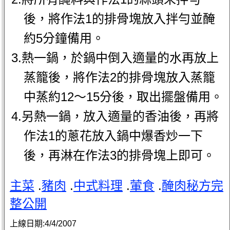
後，將作法1的排骨塊放入拌勻並醃
約5分鐘備用。
3.熱一鍋，於鍋中倒入適量的水再放上
蒸籠後，將作法2的排骨塊放入蒸籠
中蒸約12～15分後，取出擺盤備用。
4.另熱一鍋，放入適量的香油後，再將
作法1的蔥花放入鍋中爆香炒一下
後，再淋在作法3的排骨塊上即可。
主菜
.
豬肉
.
中式料理
.
葷食
.
醃肉秘方完
整公開
上線日期:
4/4/2007