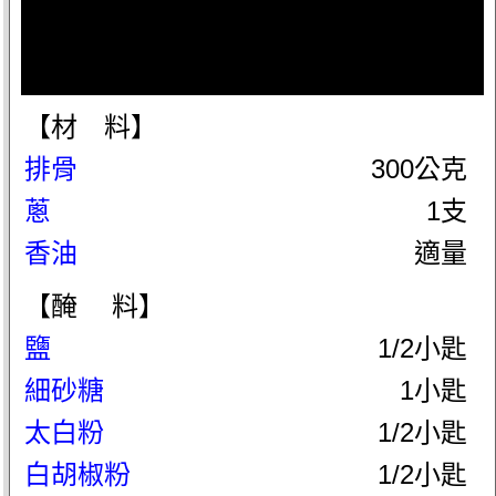
【材 料】
排骨
300公克
蔥
1支
香油
適量
【醃 料】
鹽
1/2小匙
細砂糖
1小匙
太白粉
1/2小匙
白胡椒粉
1/2小匙