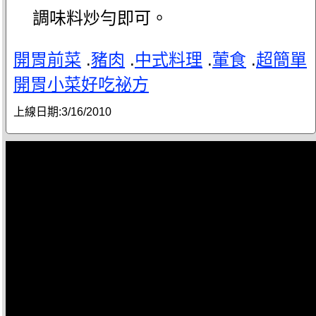
調味料炒勻即可。
開胃前菜
.
豬肉
.
中式料理
.
葷食
.
超簡單
開胃小菜好吃祕方
上線日期:
3/16/2010