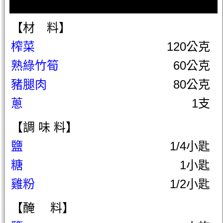
【材 料】
榨菜
120公克
熟綠竹筍
60公克
豬腿肉
80公克
蔥
1支
【調 味 料】
鹽
1/4小匙
糖
1小匙
雞粉
1/2小匙
【醃 料】