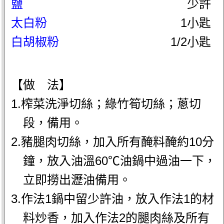
鹽
少許
太白粉
1小匙
白胡椒粉
1/2小匙
【做 法】
1.榨菜洗淨切絲；綠竹筍切絲；蔥切
段，備用。
2.豬腿肉切絲，加入所有醃料醃約10分
鐘，放入油溫60℃油鍋中過油一下，
立即撈出瀝油備用。
3.作法1鍋中留少許油，放入作法1的材
料炒香，加入作法2的腿肉絲及所有