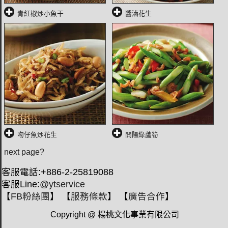
青紅椒炒小魚干
醬滷花生
吻仔魚炒花生
開陽綠蘆筍
next page?
客服電話:+886-2-25819088
客服Line:
@ytservice
【
FB粉絲團
】 【
服務條款
】 【
廣告合作
】
Copyright @ 楊桃文化事業有限公司