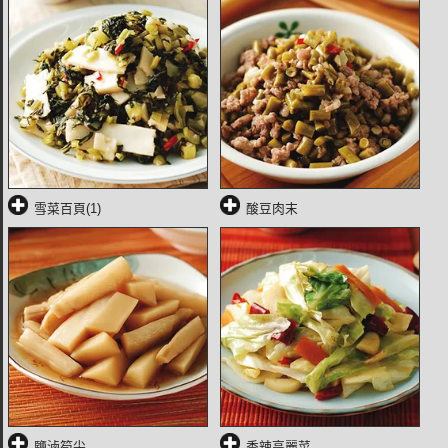
雪菜百頁(1)
酸豆肉末
鹽滷筍尖
香辣高麗菜