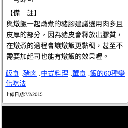
【備 註】
與燉飯一起燉煮的豬腳建議選用肉多且
皮厚的部分，因為豬皮會釋放出膠質，
在燉煮的過程會讓燉飯更黏稠，甚至不
需要加起司也能有燉飯的效果喔。
飯食
.
豬肉
.
中式料理
.
葷食
.
飯的60種變
化吃法
上線日期:
7/2/2015