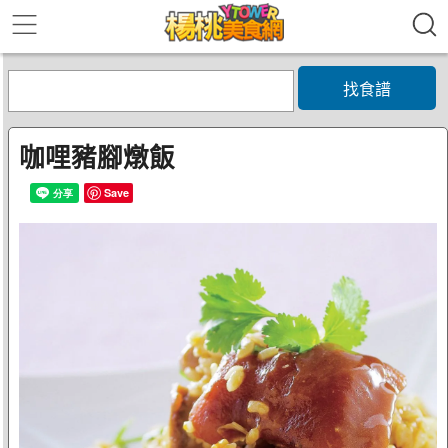
找食譜
咖哩豬腳燉飯
Save