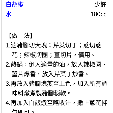
白胡椒
少許
水
180㏄
【做 法】
1.滷豬腳切大塊；芹菜切丁；蔥切蔥
花；辣椒切圈；薑切片，備用。
2.熱鍋，倒入適量的油，放入辣椒圈、
薑片爆香，放入芹菜丁炒香。
3.再放入豬腳塊煎至上色，加入所有調
味料燉煮製豬腳稍軟。
4.再加入白飯燉至略收汁，撒上蔥花拌
勻即可。