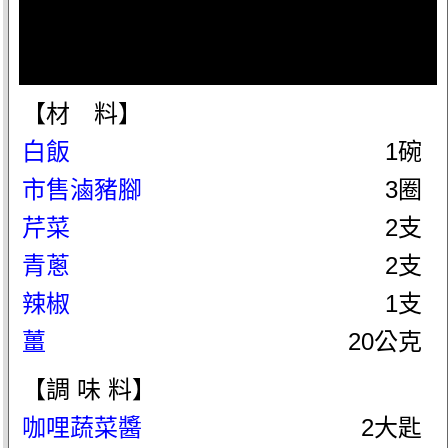
【材 料】
白飯
1碗
市售滷豬腳
3圈
芹菜
2支
青蔥
2支
辣椒
1支
薑
20公克
【調 味 料】
咖哩蔬菜醬
2大匙