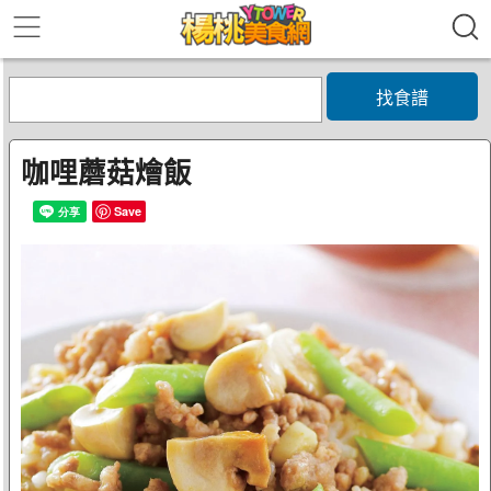
找食譜
咖哩蘑菇燴飯
Save