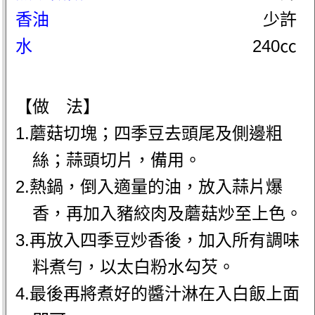
香油
少許
水
240㏄
【做 法】
1.蘑菇切塊；四季豆去頭尾及側邊粗
絲；蒜頭切片，備用。
2.熱鍋，倒入適量的油，放入蒜片爆
香，再加入豬絞肉及蘑菇炒至上色。
3.再放入四季豆炒香後，加入所有調味
料煮勻，以太白粉水勾芡。
4.最後再將煮好的醬汁淋在入白飯上面