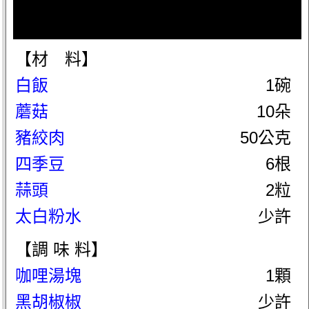
【材 料】
白飯
1碗
蘑菇
10朵
豬絞肉
50公克
四季豆
6根
蒜頭
2粒
太白粉水
少許
【調 味 料】
咖哩湯塊
1顆
黑胡椒椒
少許