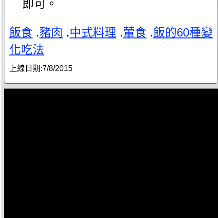
即可。
飯食
.
豬肉
.
中式料理
.
葷食
.
飯的60種變
化吃法
上線日期:
7/8/2015