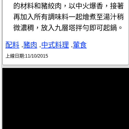
的材料和豬絞肉，以中火爆香，接著
再加入所有調味料一起燴煮至湯汁稍
微濃稠，放入九層塔拌勻即可起鍋。
配料
.
豬肉
.
中式料理
.
葷食
上線日期:
11/10/2015