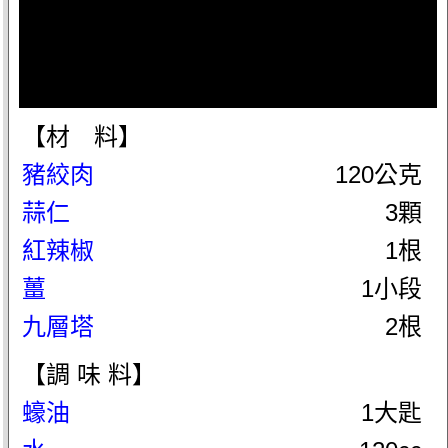
【材 料】
豬絞肉
120公克
蒜仁
3顆
紅辣椒
1根
薑
1小段
九層塔
2根
【調 味 料】
蠔油
1大匙