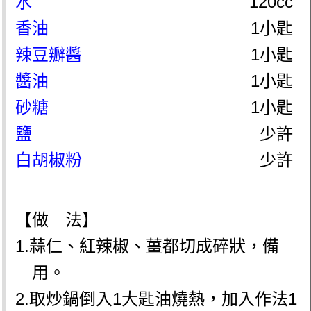
水
120cc
香油
1小匙
辣豆瓣醬
1小匙
醬油
1小匙
砂糖
1小匙
鹽
少許
白胡椒粉
少許
【做 法】
1.蒜仁、紅辣椒、薑都切成碎狀，備
用。
2.取炒鍋倒入1大匙油燒熱，加入作法1