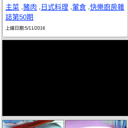
主菜
.
豬肉
.
日式料理
.
葷食
.
快樂廚房雜
誌第50期
上線日期:
5/11/2016