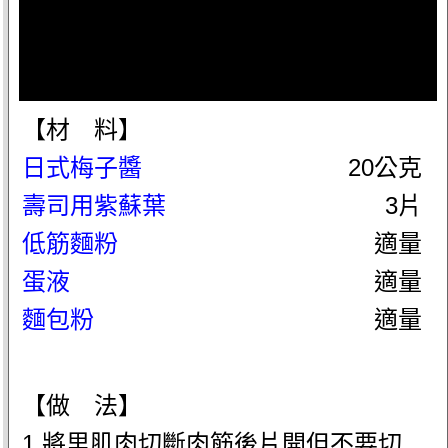
【材 料】
日式梅子醬
20公克
壽司用紫蘇葉
3片
低筋麵粉
適量
蛋液
適量
麵包粉
適量
【做 法】
1.將里肌肉切斷肉筋後片開但不要切