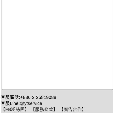
客服電話:+886-2-25819088
客服Line:
@ytservice
【
FB粉絲團
】 【
服務條款
】 【
廣告合作
】