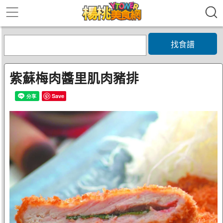
找食譜
紫蘇梅肉醬里肌肉豬排
Save