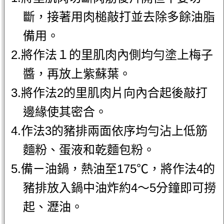
斷，接著用肉槌敲打並去除多餘油脂
備用。
2.將作法１的里肌肉內側均勻塗上梅子
醬，再放上紫蘇葉。
3.將作法2的里肌肉片向內合起後敲打
邊緣使其密合。
4.作法3的豬排兩面依序均勻沾上低筋
麵粉、蛋液和乾麵包粉。
5.備ㄧ油鍋，熱油至175℃，將作法4的
豬排放入鍋中油炸約4～5分鐘即可撈
起、瀝油。