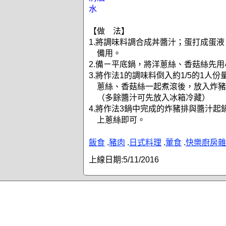
水
【做 法】
1.將調味料調合成丼醬汁；蛋打成蛋
備用。
2.備ㄧ平底鍋，將洋蔥絲、香菇絲先
3.將作法1的調味料倒入約1/5的1人
蔥絲、香菇絲一起煮滾後，放入炸豬
（多餘醬汁可先放入冰箱冷藏）
4.將作法3鍋中完成的炸豬排與醬汁起
上蔥絲即可。
飯食
.
豬肉
.
日式料理
.
葷食
.
快樂廚房雜
上線日期:
5/11/2016