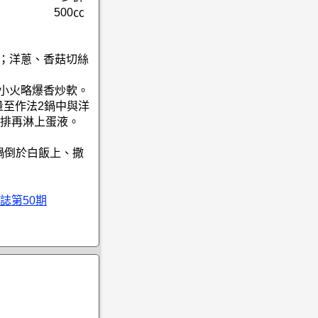
500㏄
液；洋蔥、香菇切絲
用小火略爆香炒軟。
份量至作法2鍋中與洋
排再淋上蛋液。
鍋倒於白飯上、撒
誌第50期