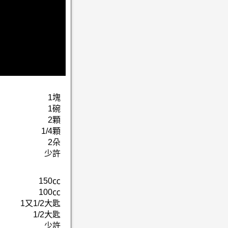
1塊
1碗
2顆
1/4顆
2朵
少許
150㏄
100㏄
1又1/2大匙
1/2大匙
少許