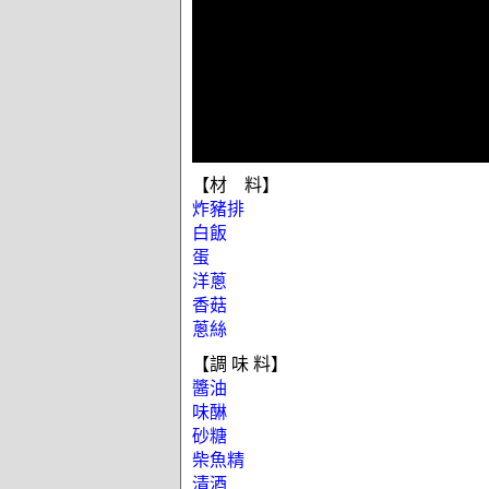
【材 料】
炸豬排
白飯
蛋
洋蔥
香菇
蔥絲
【調 味 料】
醬油
味醂
砂糖
柴魚精
清酒