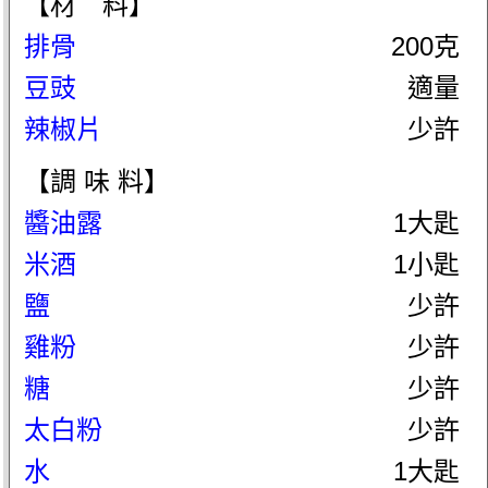
【材 料】
排骨
200克
豆豉
適量
辣椒片
少許
【調 味 料】
醬油露
1大匙
米酒
1小匙
鹽
少許
雞粉
少許
糖
少許
太白粉
少許
水
1大匙