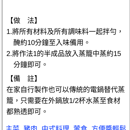
【做 法】
1.將所有材料及所有調味料一起拌勻，
醃約10分鐘至入味備用。
2.將作法1的半成品放入蒸籠中蒸約15
分鐘即可。
【備 註】
在家自行製作也可以傳統的電鍋替代蒸
籠，只需要在外鍋放1/2杯水蒸至食材
都熟透即可。
主菜
.
豬肉
.
中式料理
.
葷食
.
方便醬輕鬆