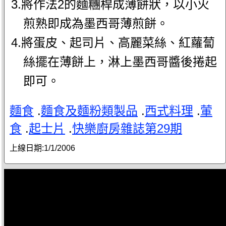
3.將作法2的麵糰桿成薄餅狀，以小火
煎熟即成為墨西哥薄煎餅。
4.將蛋皮、起司片、高麗菜絲、紅蘿蔔
絲擺在薄餅上，淋上墨西哥醬後捲起
即可。
麵食
.
麵食及麵粉類製品
.
西式料理
.
葷
食
.
起士片
.
快樂廚房雜誌第29期
上線日期:
1/1/2006