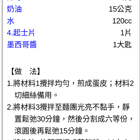
奶油
15公克
水
120cc
4.起士片
1片
墨西哥醬
1大匙
【做 法】
1.將材料1攪拌均勻，煎成蛋皮；材料2
切細絲備用。
2.將材料3攪拌至麵團光亮不黏手，靜
置鬆弛30分鐘，然後分割成六等份，
滾圓後再鬆弛15分鐘。