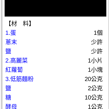
【材 料】
1.蛋
1個
蔥末
少許
鹽
少許
2.高麗菜
1小片
紅蘿蔔
1小塊
3.低筋麵粉
20公克
鹽
2公克
糖
10公克
酵母
1公克