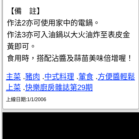
【備 註】
作法2亦可使用家中的電鍋。
作法3亦可入油鍋以大火油炸至表皮金
黃即可。
食用時，搭配沾醬及蒜苗美味倍增喔！
主菜
.
豬肉
.
中式料理
.
葷食
.
方便醬輕鬆
上菜
.
快樂廚房雜誌第29期
上線日期:
1/1/2006