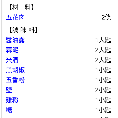
【材 料】
五花肉
2條
【調 味 料】
醬油露
1大匙
蒜泥
2大匙
米酒
2大匙
黑胡椒
1小匙
五香粉
1小匙
鹽
2小匙
雞粉
1小匙
糖
1小匙