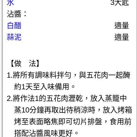
水
3大匙
沾醬：
白醋
適量
蒜泥
適量
【做 法】
1.將所有調味料拌勻，與五花肉一起醃
約1天至入味備用。
2.將作法1的五花肉瀝乾，放入蒸籠中
蒸10分鐘再取出待稍涼時，放入烤箱
烤至表面略焦即可切片排盤，食用前
搭配沾醬風味更好。