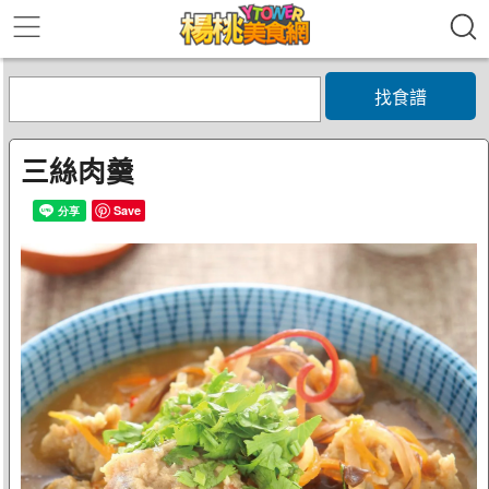
找食譜
三絲肉羹
Save