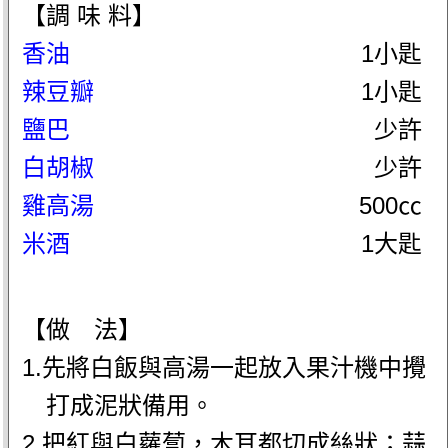
【調 味 料】
香油
1小匙
辣豆瓣
1小匙
鹽巴
少許
白胡椒
少許
雞高湯
500㏄
米酒
1大匙
【做 法】
1.先將白飯與高湯一起放入果汁機中攪
打成泥狀備用。
2.把紅與白蘿蔔，木耳都切成絲狀；蒜