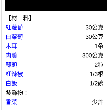
【材 料】
紅蘿蔔
30公克
白蘿蔔
30公克
木耳
1朵
肉羹
300公克
蒜頭
2粒
紅辣椒
1/3根
白飯
1/2碗
裝飾物：
香菜
少許