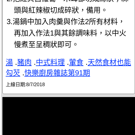
頭與紅辣椒切成碎狀，備用。
3.湯鍋中加入肉羹與作法2所有材料，
再加入作法1與其餘調味料，以中火
慢煮至呈稠狀即可。
湯
.
豬肉
.
中式料理
.
葷食
.
天然食材也能
勾芡
.
快樂廚房雜誌第91期
上線日期:
8/7/2018