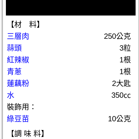
【材 料】
三層肉
250公克
蒜頭
3粒
紅辣椒
1根
青蔥
1根
蓮藕粉
2大匙
水
350㏄
裝飾用：
綠豆苗
10公克
【調 味 料】