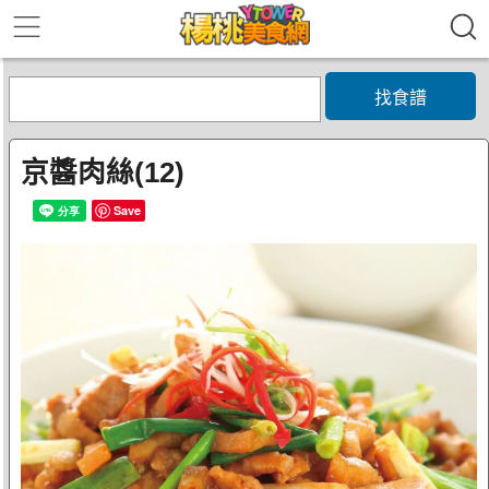
找食譜
京醬肉絲(12)
Save