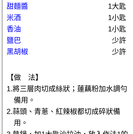
甜麵醬
1大匙
米酒
1小匙
香油
1小匙
鹽巴
少許
黑胡椒
少許
【做 法】
1.將三層肉切成絲狀；蓮藕粉加水調勻
備用。
2.蒜頭、青蔥、紅辣椒都切成碎狀備
用。