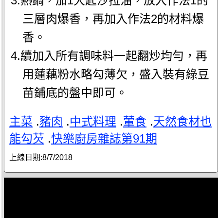
3.熱鍋，加1大匙沙拉油，放入作法1的
三層肉爆香，再加入作法2的材料爆
香。
4.續加入所有調味料一起翻炒均勻，再
用蓮藕粉水略勾薄欠，盛入裝有綠豆
苗鋪底的盤中即可。
主菜
.
豬肉
.
中式料理
.
葷食
.
天然食材也
能勾芡
.
快樂廚房雜誌第91期
上線日期:
8/7/2018