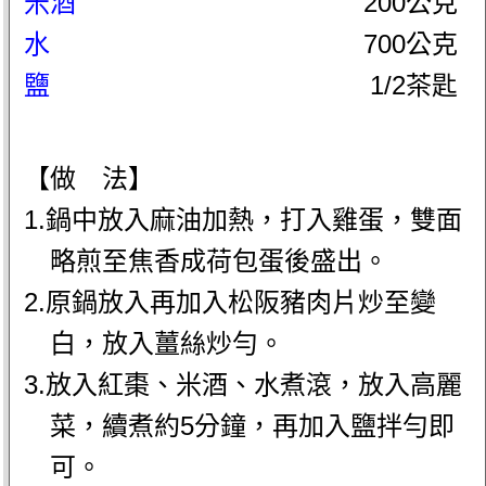
米酒
200公克
水
700公克
鹽
1/2茶匙
【做 法】
1.鍋中放入麻油加熱，打入雞蛋，雙面
略煎至焦香成荷包蛋後盛出。
2.原鍋放入再加入松阪豬肉片炒至變
白，放入薑絲炒勻。
3.放入紅棗、米酒、水煮滾，放入高麗
菜，續煮約5分鐘，再加入鹽拌勻即
可。