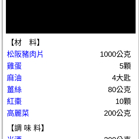
【材 料】
松阪豬肉片
1000公克
雞蛋
5顆
麻油
4大匙
薑絲
80公克
紅棗
10顆
高麗菜
200公克
【調 味 料】