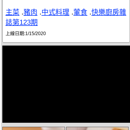
主菜
.
豬肉
.
中式料理
.
葷食
.
快樂廚房雜
誌第123期
上線日期:
1/15/2020