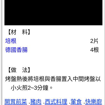
【材 料】
培根
2片
德國香腸
4根
【做 法】
烤盤熱後將培根與香腸置入中間烤盤以
小火煎2~3分鐘。
開胃前菜
.
豬肉
.
西式料理
.
葷食
.
快樂廚