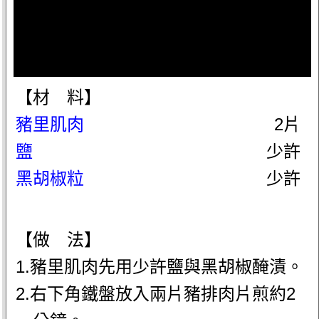
【材 料】
豬里肌肉
2片
鹽
少許
黑胡椒粒
少許
【做 法】
1.豬里肌肉先用少許鹽與黑胡椒醃漬。
2.右下角鐵盤放入兩片豬排肉片煎約2