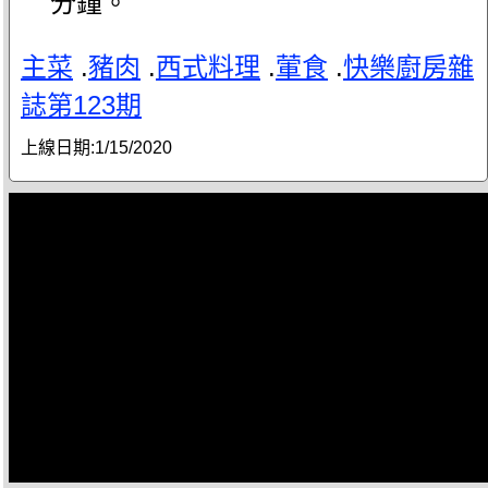
分鐘。
主菜
.
豬肉
.
西式料理
.
葷食
.
快樂廚房雜
誌第123期
上線日期:
1/15/2020