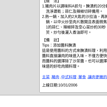
【做 法】
1.豬肉片以調味料A抓勻，醃漬約20
洗淨瀝乾；蒜仁及辣椒切碎備用。
2.熱一鍋，加入約2大匙的沙拉油，再
鍋，以中火炒至肉片散開且表面微焦
1的蒜仁、辣椒碎及空心菜炒約30
芡，炒勻後灑入香油即可。
【備 註】
Tips：添加醬料醃漬
這是使用醬料的方式來醃漬料理，利用
醬料直接讓肉的味道入味，不僅方便快
而醬料的選擇除了沙茶醬，也可以選擇
味道的好吃肉類料理。
主菜
.
豬肉
.
中式料理
.
葷食
.
讓肉更嫩的
上線日期:
10/31/2006