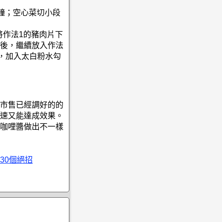
分鐘；空心菜切小段
將作法1的豬肉片下
後，繼續放入作法
秒，加入太白粉水勾
市售已經調好的的
速又能達成效果。
咖哩醬做出不一樣
30個絕招