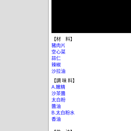
【材 料】
豬肉片
空心菜
蒜仁
辣椒
沙拉油
【調 味 料】
A.嫩精
沙茶醬
太白粉
醬油
B.太白粉水
香油