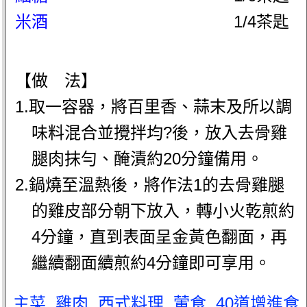
米酒
1/4茶匙
【做 法】
1.取一容器，將百里香、蒜末及所以調
味料混合並攪拌均?後，放入去骨雞
腿肉抹勻、醃漬約20分鐘備用。
2.鍋燒至溫熱後，將作法1的去骨雞腿
的雞皮部分朝下放入，轉小火乾煎約
4分鐘，直到表面呈金黃色翻面，再
繼續翻面續煎約4分鐘即可享用。
主菜
.
雞肉
.
西式料理
.
葷食
.
40道增進食