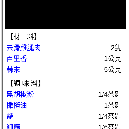
【材 料】
去骨雞腿肉
2隻
百里香
1公克
蒜末
5公克
【調 味 料】
黑胡椒粉
1/4茶匙
橄欖油
1茶匙
鹽
1/4茶匙
細糖
1/6茶匙