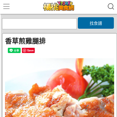
找食譜
香草煎雞腿排
Save