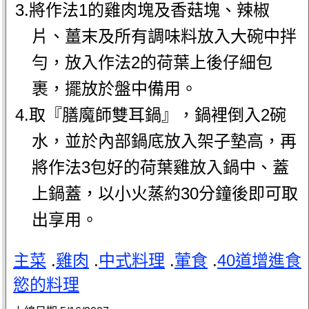
3.將作法1的雞肉塊及香菇塊、辣椒
片、薑末及所有調味料放入大碗中拌
勻，放入作法2的荷葉上後仔細包
裹，擺放於盤中備用。
4.取『膳魔師雙耳鍋』，鍋裡倒入2碗
水，並於內部鍋底放入架子墊高，再
將作法3包好的荷葉雞放入鍋中、蓋
上鍋蓋，以小火蒸約30分鐘後即可取
出享用。
主菜
.
雞肉
.
中式料理
.
葷食
.
40道增進食
慾的料理