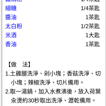
細糖
1/4茶匙
醬油
1茶匙
太白粉
1/2茶匙
米酒
1大匙
香油
1茶匙
【做 法】
1.土雞腿洗淨、剁小塊；香菇洗淨、切
小塊；辣椒洗淨、切片備用。
2.取一湯鍋，加入水煮沸後，放入荷葉
汆燙約30秒取出洗淨、瀝乾備用。