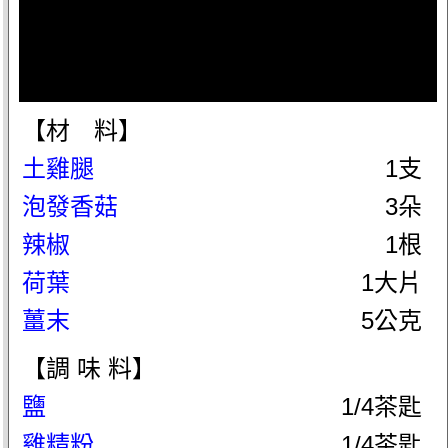
【材 料】
土雞腿
1支
泡發香菇
3朵
辣椒
1根
荷葉
1大片
薑末
5公克
【調 味 料】
鹽
1/4茶匙
雞精粉
1/4茶匙