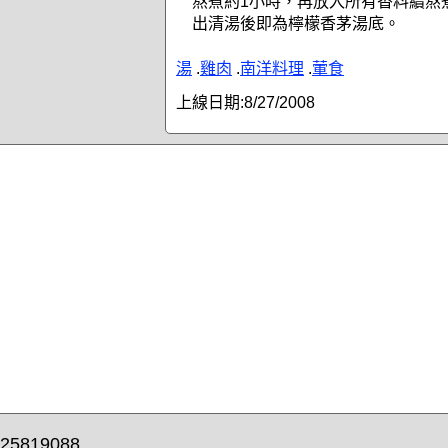
熬煮約1小時，再放入所有香料續熬
出清湯後即為檸檬香茅湯底。
湯
.
雞肉
.
南洋料理
.
葷食
上線日期:
8/27/2008
25819088