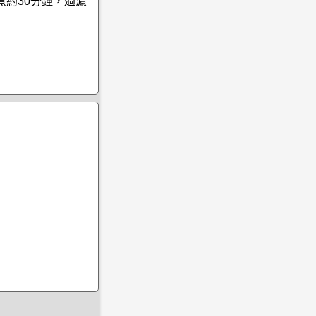
煮約30分鐘，過濾