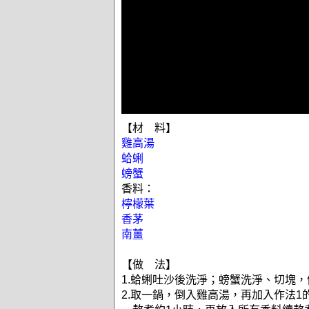
【材 料】
雞高湯
蛤蜊
螃蟹
香料：
檸檬葉
香茅
南薑
【做 法】
1.蛤蜊吐沙後洗淨；螃蟹洗淨、切塊，
2.取一鍋，倒入雞高湯，再加入作法1