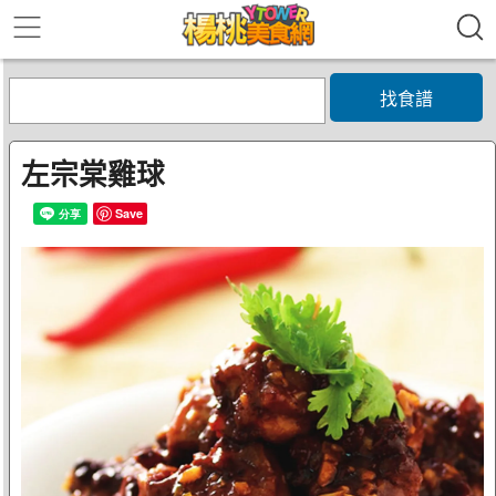
找食譜
左宗棠雞球
Save