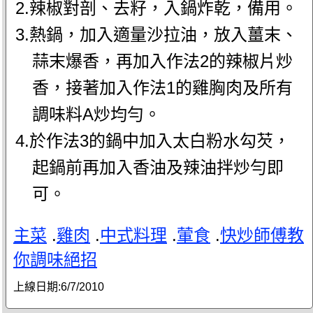
2.辣椒對剖、去籽，入鍋炸乾，備用。
3.熱鍋，加入適量沙拉油，放入薑末、
蒜末爆香，再加入作法2的辣椒片炒
香，接著加入作法1的雞胸肉及所有
調味料A炒均勻。
4.於作法3的鍋中加入太白粉水勾芡，
起鍋前再加入香油及辣油拌炒勻即
可。
主菜
.
雞肉
.
中式料理
.
葷食
.
快炒師傅教
你調味絕招
上線日期:
6/7/2010