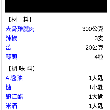
【材 料】
去骨雞腿肉
300公克
辣椒
3支
薑
20公克
蒜頭
4粒
【調 味 料】
A.醬油
1大匙
糖
1小匙
鎮江醋
1大匙
米酒
1大匙