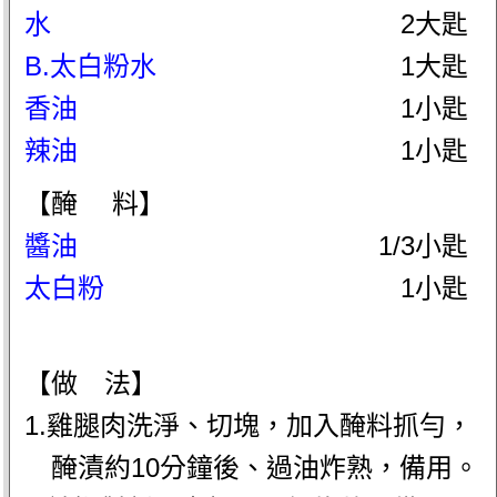
水
2大匙
B.太白粉水
1大匙
香油
1小匙
辣油
1小匙
【醃 料】
醬油
1/3小匙
太白粉
1小匙
【做 法】
1.雞腿肉洗淨、切塊，加入醃料抓勻，
醃漬約10分鐘後、過油炸熟，備用。