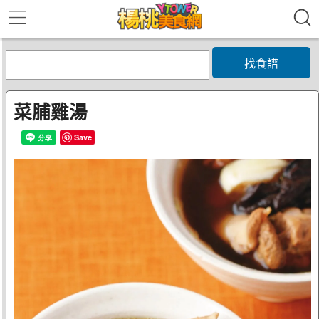
找食譜
菜脯雞湯
Save