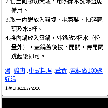
2.仿土雞腿切大塊，用熱開水洗淨瀝乾
備用。
3.取一內鍋放入雞塊、老菜脯、拍碎蒜
頭及水8杯。
4.將內鍋放入電鍋，外鍋放2杯水（份
量外），蓋鍋蓋後按下開關，待開關
跳起後即可。
湯
.
雞肉
.
中式料理
.
葷食
.
電鍋做100碗
好湯
上線日期:
11/29/2010