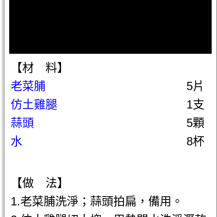
【材 料】
老菜脯
5片
仿土雞腿
1支
蒜頭
5顆
水
8杯
【做 法】
1.老菜脯洗淨；蒜頭拍扁，備用。