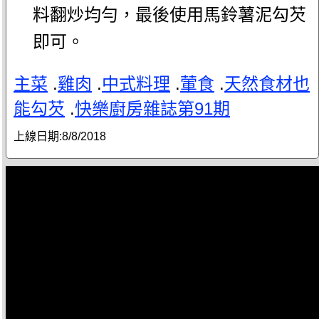
料翻炒均勻，最後使用馬鈴薯泥勾芡
即可。
主菜
.
雞肉
.
中式料理
.
葷食
.
天然食材也
能勾芡
.
快樂廚房雜誌第91期
上線日期:
8/8/2018