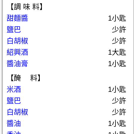
【調 味 料】
甜麵醬
1小匙
鹽巴
少許
白胡椒
少許
紹興酒
1大匙
醬油膏
1小匙
【醃 料】
米酒
1小匙
鹽巴
少許
白胡椒
少許
醬油
1小匙