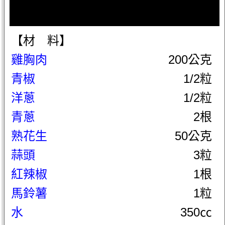
【材 料】
雞胸肉
200公克
青椒
1/2粒
洋蔥
1/2粒
青蔥
2根
熟花生
50公克
蒜頭
3粒
紅辣椒
1根
馬鈴薯
1粒
水
350㏄