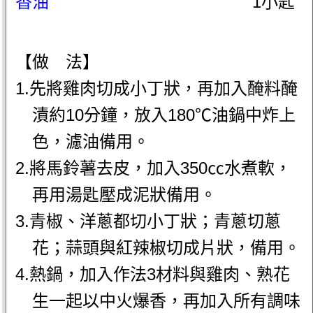
香油
1小匙
【做 法】
1.先將雞肉切成小丁狀，再加入醃料醃
漬約10分鐘，放入180℃油鍋中炸上
色，濾油備用。
2.將馬鈴薯去皮，加入350㏄水煮軟，
再用湯匙壓成泥狀備用。
3.青椒、洋蔥都切小丁狀；青蔥切蔥
花；蒜頭與紅辣椒切成片狀，備用。
4.熱鍋，加入作法3材料與雞肉、熟花
生一起以中火爆香，再加入所有調味