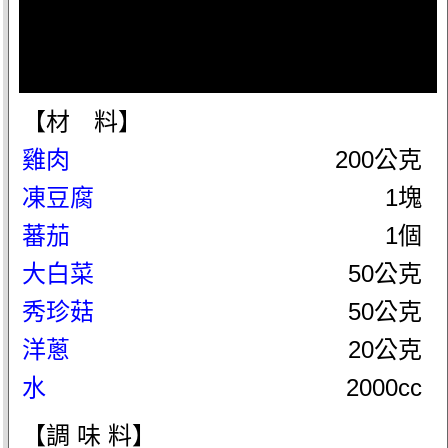
【材 料】
雞肉
200公克
凍豆腐
1塊
蕃茄
1個
大白菜
50公克
秀珍菇
50公克
洋蔥
20公克
水
2000cc
【調 味 料】