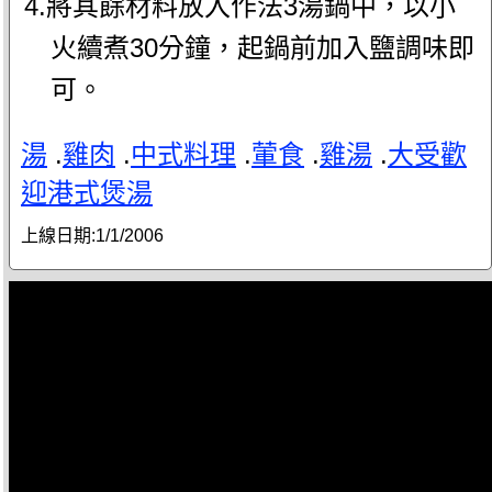
4.將其餘材料放入作法3湯鍋中，以小
火續煮30分鐘，起鍋前加入鹽調味即
可。
湯
.
雞肉
.
中式料理
.
葷食
.
雞湯
.
大受歡
迎港式煲湯
上線日期:
1/1/2006