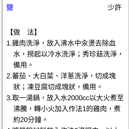
鹽
少許
【做 法】
1.雞肉洗淨，放入沸水中汆燙去除血
水，撈起以冷水洗淨；秀珍菇洗淨，
備用。
2.蕃茄、大白菜、洋蔥洗淨，切成塊
狀；凍豆腐切成塊狀，備用。
3.取一湯鍋，放入水2000cc以大火煮至
沸騰，轉小火加入作法1的雞肉，煮
約20分鐘。