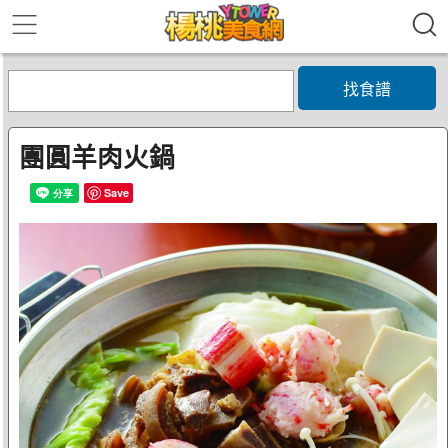
找食譜
團圓羊肉火鍋
Save