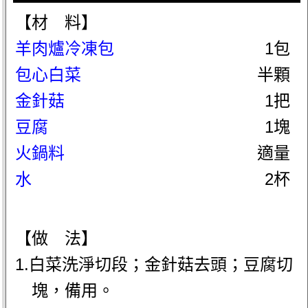
【材 料】
羊肉爐冷凍包
1包
包心白菜
半顆
金針菇
1把
豆腐
1塊
火鍋料
適量
水
2杯
【做 法】
1.白菜洗淨切段；金針菇去頭；豆腐切
塊，備用。