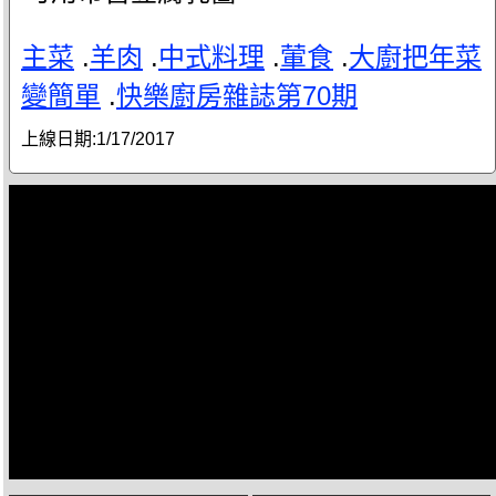
主菜
.
羊肉
.
中式料理
.
葷食
.
大廚把年菜
變簡單
.
快樂廚房雜誌第70期
上線日期:
1/17/2017