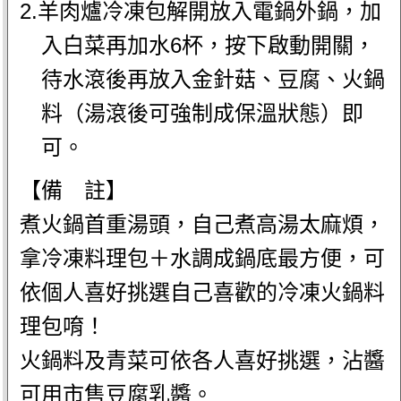
2.羊肉爐冷凍包解開放入電鍋外鍋，加
入白菜再加水6杯，按下啟動開關，
待水滾後再放入金針菇、豆腐、火鍋
料（湯滾後可強制成保溫狀態）即
可。
【備 註】
煮火鍋首重湯頭，自己煮高湯太麻煩，
拿冷凍料理包＋水調成鍋底最方便，可
依個人喜好挑選自己喜歡的冷凍火鍋料
理包唷！
火鍋料及青菜可依各人喜好挑選，沾醬
可用市售豆腐乳醬。