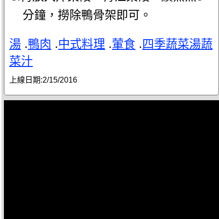
分鐘，撈除鴨骨架即可。
湯
.
鴨肉
.
中式料理
.
葷食
.
四季蔬菜湯蔬
菜汁
上線日期:
2/15/2016