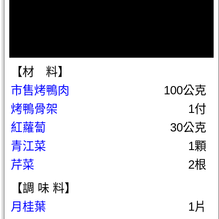
【材 料】
市售烤鴨肉
100公克
烤鴨骨架
1付
紅蘿蔔
30公克
青江菜
1顆
芹菜
2根
【調 味 料】
月桂葉
1片