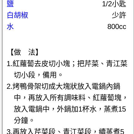
鹽
1/2小匙
白胡椒
少許
水
800cc
【做 法】
1.紅蘿蔔去皮切小塊；把芹菜、青江菜
切小段，備用。
2.烤鴨骨架切成大塊狀放入電鍋內鍋
中，再放入所有調味料、紅蘿蔔塊，
放入電鍋中，外鍋加1杯水，蒸煮15
分鐘。
3.再放入芹菜段、青江菜段，續蒸煮5