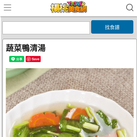
找食譜
蔬菜鴨清湯
Save