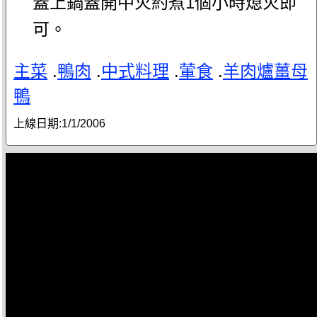
蓋上鍋蓋開中火約煮1個小時熄火即
可。
主菜
.
鴨肉
.
中式料理
.
葷食
.
羊肉爐薑母
鴨
上線日期:
1/1/2006