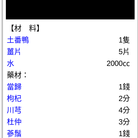
【材 料】
土番鴨
1隻
薑片
5片
水
2000㏄
藥材：
當歸
1錢
枸杞
2分
川芎
4分
杜仲
3分
蔘鬚
1錢