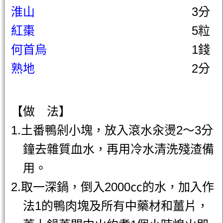
淮山
3分
紅棗
5粒
何首烏
1錢
熟地
2分
【做 法】
1.土番鴨剁小塊，放入滾水汆燙2～3分
鐘去雜質血水，再用冷水清洗殘渣備
用。
2.取一深鍋，倒入2000㏄的水，加入作
法1的鴨肉塊及所有中藥材和薑片，