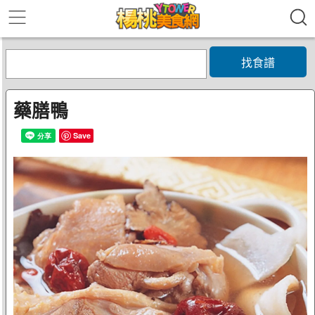
找食譜
藥膳鴨
Save