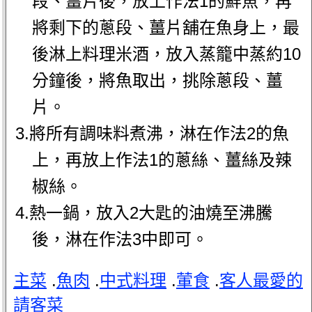
段、薑片後，放上作法1的鮮魚，再
將剩下的蔥段、薑片舖在魚身上，最
後淋上料理米酒，放入蒸籠中蒸約10
分鐘後，將魚取出，挑除蔥段、薑
片。
3.將所有調味料煮沸，淋在作法2的魚
上，再放上作法1的蔥絲、薑絲及辣
椒絲。
4.熱一鍋，放入2大匙的油燒至沸騰
後，淋在作法3中即可。
主菜
.
魚肉
.
中式料理
.
葷食
.
客人最愛的
請客菜