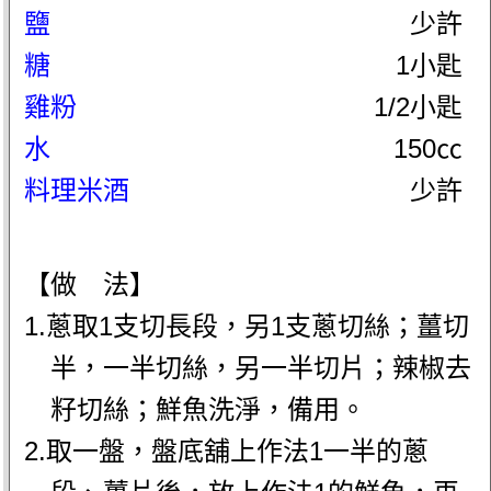
鹽
少許
糖
1小匙
雞粉
1/2小匙
水
150㏄
料理米酒
少許
【做 法】
1.蔥取1支切長段，另1支蔥切絲；薑切
半，一半切絲，另一半切片；辣椒去
籽切絲；鮮魚洗淨，備用。
2.取一盤，盤底舖上作法1一半的蔥