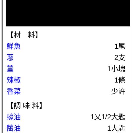
【材 料】
鮮魚
1尾
蔥
2支
薑
1小塊
辣椒
1條
香菜
少許
【調 味 料】
蠔油
1又1/2大匙
醬油
1大匙