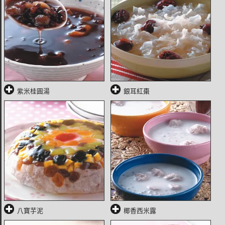
紫米桂圓湯
銀耳紅棗
八寶芋泥
椰香西米露