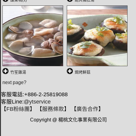
竹笙雞湯
焗烤鮮菇
next page?
客服電話:+886-2-25819088
客服Line:
@ytservice
【
FB粉絲團
】 【
服務條款
】 【
廣告合作
】
Copyright @ 楊桃文化事業有限公司