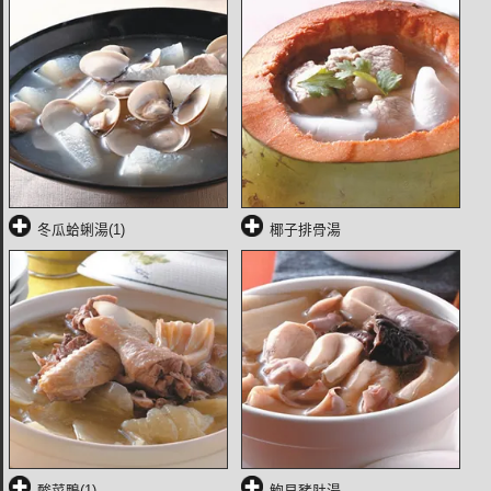
冬瓜蛤蜊湯(1)
椰子排骨湯
酸菜鴨(1)
鮑貝豬肚湯