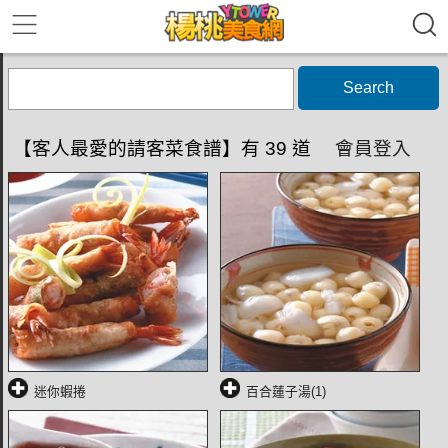
Search
【客人最愛的請客菜食譜】有 39 道
會員登入
迷你蝦捲
百合蓮子湯(1)