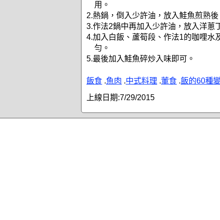
用。
2.熱鍋，倒入少許油，放入鮭魚煎熟
3.作法2鍋中再加入少許油，放入洋蔥
4.加入白飯、蘆筍段、作法1的咖哩水
勻。
5.最後加入鮭魚碎炒入味即可。
飯食
.
魚肉
.
中式料理
.
葷食
.
飯的60種
上線日期:
7/29/2015