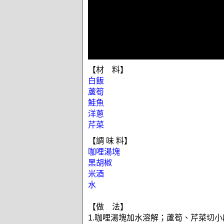
【材 料】
白飯
蘆筍
鮭魚
洋蔥
芹菜
【調 味 料】
咖哩湯塊
黑胡椒
米酒
水
【做 法】
1.咖哩湯塊加水溶解；蘆筍、芹菜切