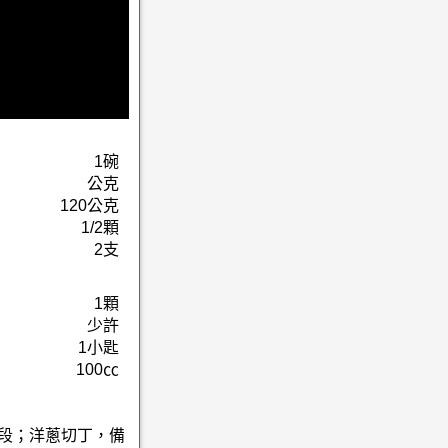
1碗
公克
120公克
1/2顆
2支
1顆
少許
1小匙
100㏄
小段；洋蔥切丁，備