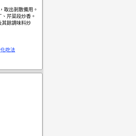
後，取出剝散備用。
丁、芹菜段炒香。
及其餘調味料炒
變化吃法