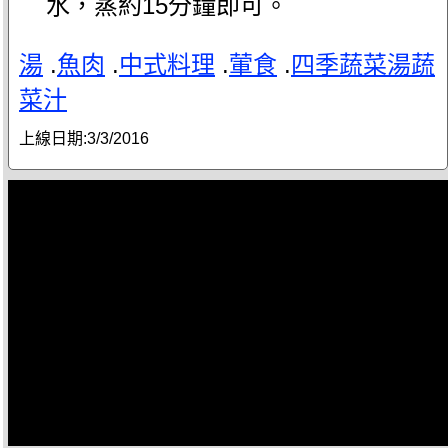
水，蒸約15分鐘即可。
湯
.
魚肉
.
中式料理
.
葷食
.
四季蔬菜湯蔬
菜汁
上線日期:
3/3/2016