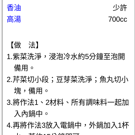
香油
少許
高湯
700cc
【做 法】
1.紫菜洗淨，浸泡冷水約5分鐘至泡開
備用。
2.芹菜切小段；豆芽菜洗淨；魚丸切小
塊，備用。
3.將作法1、2材料、所有調味料一起加
入內鍋中。
4.再將作法3放入電鍋中，外鍋加入1杯