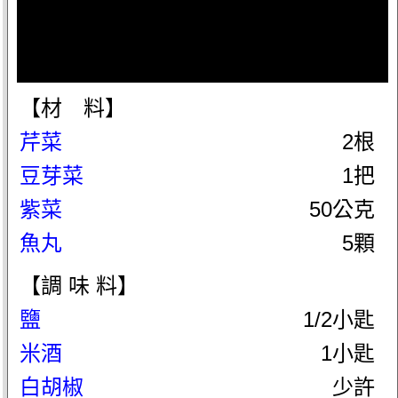
【材 料】
芹菜
2根
豆芽菜
1把
紫菜
50公克
魚丸
5顆
【調 味 料】
鹽
1/2小匙
米酒
1小匙
白胡椒
少許