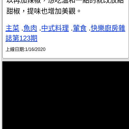
以再加辣椒，想吃溫和一點的就改放點
甜椒，提味也增加美觀。
主菜
.
魚肉
.
中式料理
.
葷食
.
快樂廚房雜
誌第123期
上線日期:
1/16/2020