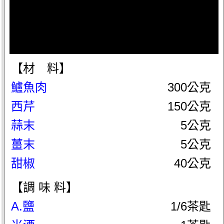
【材 料】
鱸魚肉
300公克
西芹
150公克
蒜末
5公克
薑末
5公克
甜椒
40公克
【調 味 料】
A.鹽
1/6茶匙