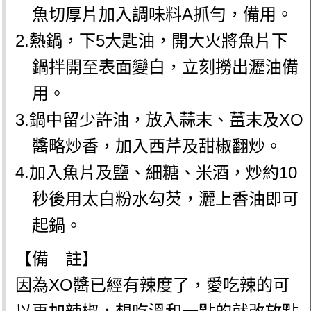
魚切厚片加入調味料A抓勻，備用。
2.熱鍋，下5大匙油，開大火將魚片下
鍋拌開至表面變白，立刻撈出瀝油備
用。
3.鍋中留少許油，放入蒜末、薑末及XO
醬略炒香，加入西芹及甜椒翻炒。
4.加入魚片及鹽、細糖、米酒，炒約10
秒後用太白粉水勾芡，灑上香油即可
起鍋。
【備 註】
因為XO醬已經有辣度了，愛吃辣的可