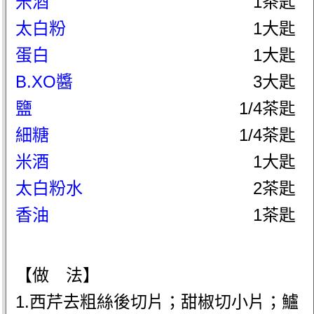
米酒
1茶匙
太白粉
1大匙
蛋白
1大匙
B.XO醬
3大匙
鹽
1/4茶匙
細糖
1/4茶匙
米酒
1大匙
太白粉水
2茶匙
香油
1茶匙
【做 法】
1.西芹去粗絲後切片；甜椒切小片；鱸