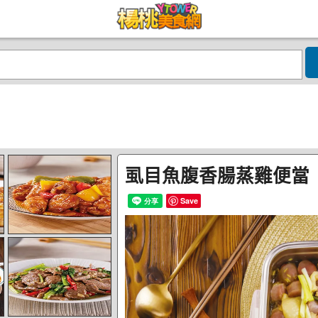
虱目魚腹香腸蒸雞便當
Save