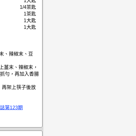
1大匙
1/4茶匙
1茶匙
1大匙
1大匙
蒜末、辣椒末、豆
撒上薑末、辣椒末，
抓勻，再加入香腸
，再架上筷子後放
誌第123期