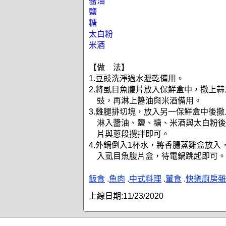
醬油
鹽
糖
太白粉
米酒
【做 法】
1.豆豉洗淨過水瀝乾備用。
2.將虱目魚腹片放入保鮮盒中，撒上
豉，再淋上醬油與米酒備用。
3.雞腿排切塊，放入另一保鮮盒中後
淋入醬油、鹽、糖、米酒與太白粉後
片與蔥段攪拌即可。
4.外鍋倒入1杯水，將香腸蒸雞盒放入
入虱目魚腹片盒，待電鍋跳起即可。
飯食
.
魚肉
.
中式料理
.
葷食
.
快樂廚房雜
上線日期:
11/23/2020