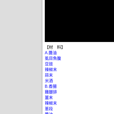
【材 料】
A.醬油
虱目魚腹
豆豉
辣椒末
蒜末
米酒
B.香腸
雞腿排
薑末
辣椒末
蔥段