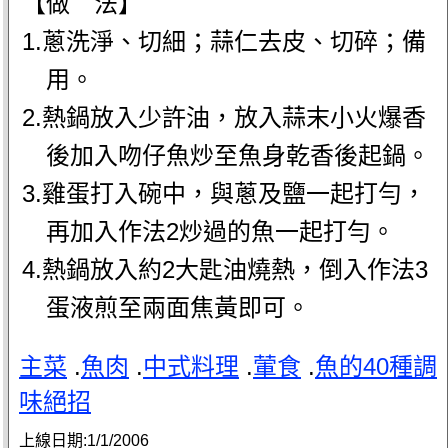
【做 法】
1.蔥洗淨、切細；蒜仁去皮、切碎；備
用。
2.熱鍋放入少許油，放入蒜末小火爆香
後加入吻仔魚炒至魚身乾香後起鍋。
3.雞蛋打入碗中，與蔥及鹽一起打勻，
再加入作法2炒過的魚一起打勻。
4.熱鍋放入約2大匙油燒熱，倒入作法3
蛋液煎至兩面焦黃即可。
主菜
.
魚肉
.
中式料理
.
葷食
.
魚的40種調
味絕招
上線日期:
1/1/2006