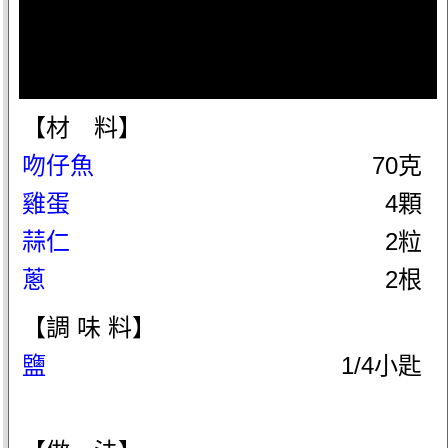
【材 料】
吻仔魚
70克
雞蛋
4顆
蒜仁
2粒
蔥
2根
【調 味 料】
鹽
1/4小匙