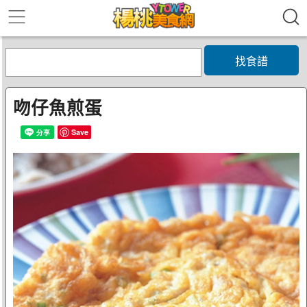
找食譜
吻仔魚煎蛋
Save