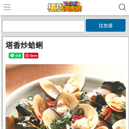
找食譜
塔香炒蛤蜊
Save