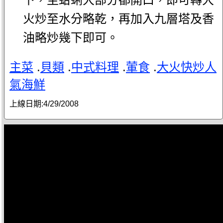
火炒至水分略乾，再加入九層塔及香
油略炒幾下即可。
主菜
.
貝類
.
中式料理
.
葷食
.
大火快炒人
氣海鮮
上線日期:
4/29/2008