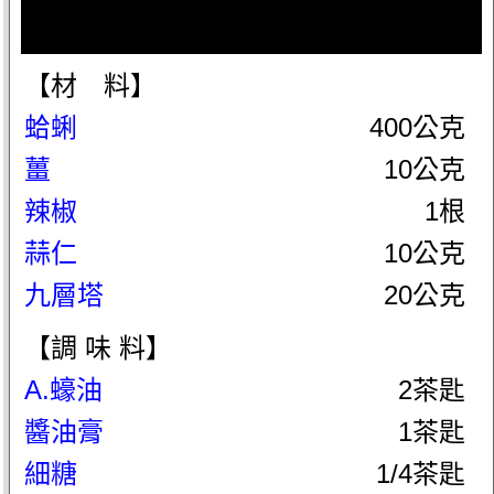
【材 料】
蛤蜊
400公克
薑
10公克
辣椒
1根
蒜仁
10公克
九層塔
20公克
【調 味 料】
A.蠔油
2茶匙
醬油膏
1茶匙
細糖
1/4茶匙