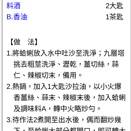
料酒
2大匙
B.香油
1茶匙
【做 法】
1.將蛤蜊放入水中吐沙至洗淨；九層塔
挑去粗莖洗淨、瀝乾，薑切絲，蒜
仁、辣椒切末，備用。
2.熱鍋，加入1大匙沙拉油，以小火爆
香薑絲、蒜末、辣椒末後，加入蛤蜊
及調味料A，轉中火略炒勻。
3.待作法2煮開至出水後，偶而翻炒幾
下，至蛤蜊大部分都開口，即可轉大