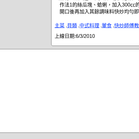
作法1的絲瓜塊、蛤蜊，加入300㏄
開口後再加入其餘調味料快炒均勻即
主菜
.
貝類
.
中式料理
.
葷食
.
快炒師傅教
上線日期:
6/3/2010