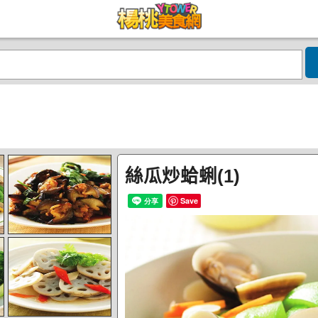
絲瓜炒蛤蜊(1)
Save