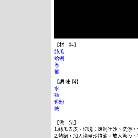
【材 料】
絲瓜
蛤蜊
蔥
薑
【調 味 料】
水
鹽
雞粉
糖
【做 法】
1.絲瓜去皮、切塊；蛤蜊吐沙、洗淨，
2.熱鍋，加入適量沙拉油，放入蔥段