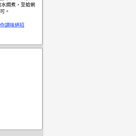
的水燜煮，至蛤蜊
可。
你調味絕招